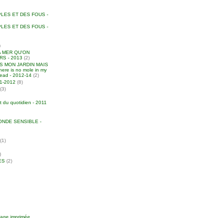
LES ET DES FOUS -
LES ET DES FOUS -
)
A MER QU'ON
S - 2013
(2)
NS MON JARDIN MAIS
ere is no mole in my
head - 2012-14
(2)
011-2012
(8)
(3)
t du quotidien - 2011
NDE SENSIBLE -
(1)
)
ES
(2)
image imprimée