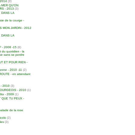
2014
(3)
A MER QU'ON
S - 2013
(3)
 DANS LA
e de la courge -
S MON JARDIN - 2012
 DANS LA
- 2006 -15
(6)
 du quotidien - la
due sans se perdre
T ET POUR RIEN -
zone - 2010 -11
(2)
UTE - en attendant
 - 2010
(3)
URGEOIS - 2010
(1)
Rita - 2009
(1)
 QUE TU PEUX -
balade de la rose
icolo
(2)
iles
(3)