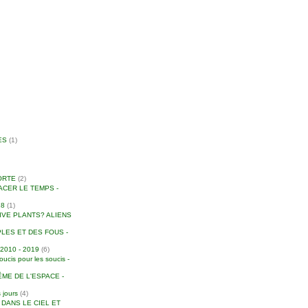
ES
(1)
ORTE
(2)
ACER LE TEMPS -
18
(1)
IVE PLANTS? ALIENS
LES ET DES FOUS -
010 - 2019
(6)
is pour les soucis -
ME DE L'ESPACE -
 jours
(4)
S DANS LE CIEL ET