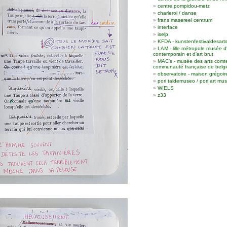
centre pompidou-metz
charleroi / danse
frans masereel centrum
interface
iselp
KFDA - kunstenfestivaldesart
LAM - lille métropole musée d
contemporain et d'art brut
MAC's - musée des arts comt
communauté française de belgi
observatoire - maison grégoir
pori taidemuseo / pori art m
WIELS
z33