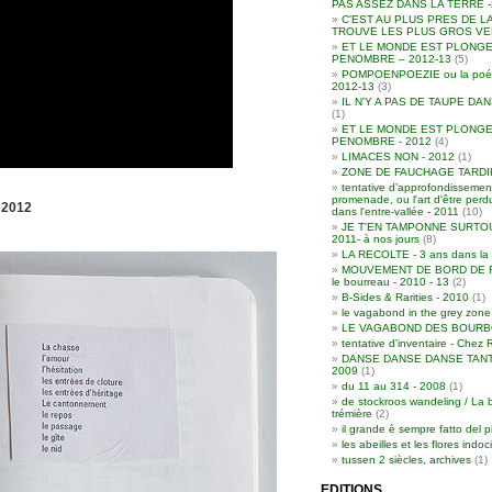
PAS ASSEZ DANS LA TERRE -
C'EST AU PLUS PRES DE L
TROUVE LES PLUS GROS VER
ET LE MONDE EST PLONGE
PENOMBRE – 2012-13
(5)
POMPOENPOEZIE ou la poési
2012-13
(3)
IL N'Y A PAS DE TAUPE DAN
(1)
ET LE MONDE EST PLONGE
PENOMBRE - 2012
(4)
LIMACES NON - 2012
(1)
ZONE DE FAUCHAGE TARDIF 
tentative d’approfondissement
promenade, ou l'art d'être per
 2012
dans l'entre-vallée - 2011
(10)
JE T'EN TAMPONNE SURTOU
2011- à nos jours
(8)
LA RECOLTE - 3 ans dans la 
MOUVEMENT DE BORD DE RO
le bourreau - 2010 - 13
(2)
B-Sides & Rarities - 2010
(1)
le vagabond in the grey zone
LE VAGABOND DES BOURBO
tentative d'inventaire - Chez 
DANSE DANSE DANSE TANT
2009
(1)
du 11 au 314 - 2008
(1)
de stockroos wandeling / La 
trémière
(2)
il grande è sempre fatto del p
les abeilles et les flores indoc
tussen 2 siècles, archives
(1)
EDITIONS