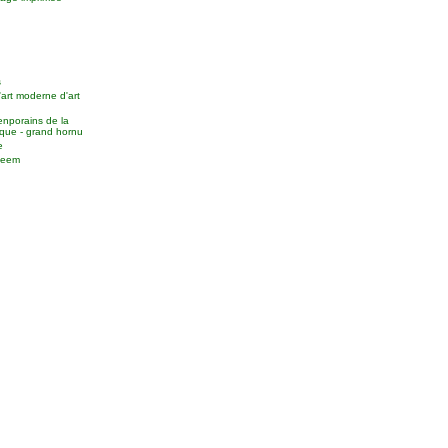
s
'art moderne d'art
enporains de la
que - grand hornu
e
useem