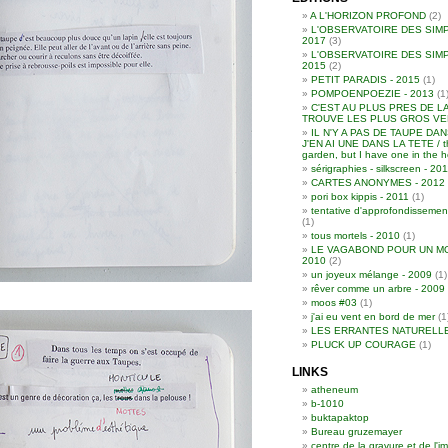
A L'HORIZON PROFOND
(2)
L'OBSERVATOIRE DES SIMP
2017
(3)
L'OBSERVATOIRE DES SIMP
2015
(2)
PETIT PARADIS - 2015
(1)
POMPOENPOEZIE - 2013
(1
C'EST AU PLUS PRES DE L
TROUVE LES PLUS GROS VER
IL N'Y A PAS DE TAUPE DA
J'EN AI UNE DANS LA TETE / th
garden, but I have one in the 
sérigraphies - silkscreen - 2
CARTES ANONYMES - 2012
pori box kippis - 2011
(1)
tentative d'approfondissemen
(1)
tous mortels - 2010
(1)
LE VAGABOND POUR UN MO
2010
(2)
un joyeux mélange - 2009
(1)
rêver comme un arbre - 2009
moos #03
(1)
j'ai eu vent en bord de mer
(1
LES ERRANTES NATURELL
PLUCK UP COURAGE
(1)
LINKS
atheneum
b-1010
buktapaktop
Bureau gruzemayer
centre de la gravure et de l'