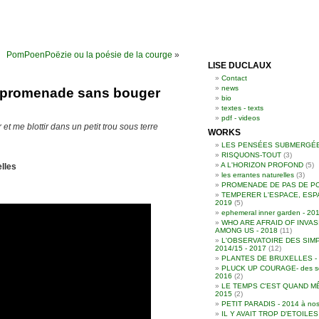
PomPoenPoëzie ou la poésie de la courge
»
LISE DUCLAUX
Contact
news
 - promenade sans bouger
bio
textes - texts
pdf - videos
et me blottir dans un petit trou sous terre
WORKS
LES PENSÉES SUBMERGÉ
RISQUONS-TOUT
(3)
A L'HORIZON PROFOND
(5)
lles
les errantes naturelles
(3)
PROMENADE DE PAS DE P
TEMPERER L'ESPACE, ESP
2019
(5)
ephemeral inner garden - 20
WHO ARE AFRAID OF INVAS
AMONG US - 2018
(11)
L'OBSERVATOIRE DES SIMP
2014/15 - 2017
(12)
PLANTES DE BRUXELLES - 2
PLUCK UP COURAGE- des souc
2016
(2)
LE TEMPS C'EST QUAND MÊ
2015
(2)
PETIT PARADIS - 2014 à nos
IL Y AVAIT TROP D'ETOILE