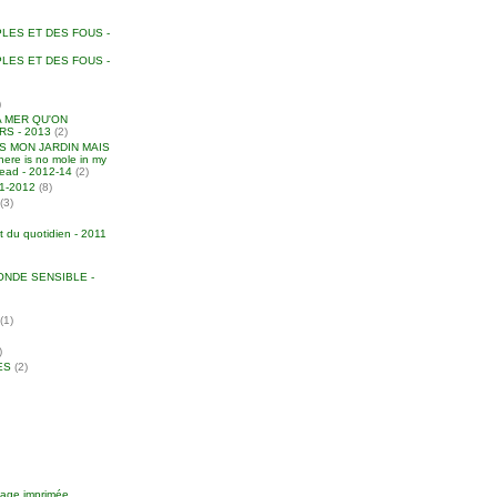
LES ET DES FOUS -
LES ET DES FOUS -
)
A MER QU'ON
S - 2013
(2)
NS MON JARDIN MAIS
ere is no mole in my
head - 2012-14
(2)
011-2012
(8)
(3)
t du quotidien - 2011
NDE SENSIBLE -
(1)
)
ES
(2)
image imprimée