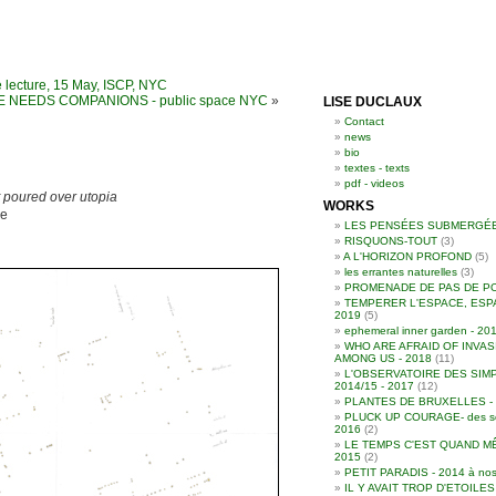
e lecture, 15 May, ISCP, NYC
 NEEDS COMPANIONS - public space NYC
»
LISE DUCLAUX
Contact
news
bio
textes - texts
pdf - videos
t poured over utopia
WORKS
ge
LES PENSÉES SUBMERGÉ
RISQUONS-TOUT
(3)
A L'HORIZON PROFOND
(5)
les errantes naturelles
(3)
PROMENADE DE PAS DE P
TEMPERER L'ESPACE, ESP
2019
(5)
ephemeral inner garden - 20
WHO ARE AFRAID OF INVAS
AMONG US - 2018
(11)
L'OBSERVATOIRE DES SIMP
2014/15 - 2017
(12)
PLANTES DE BRUXELLES - 2
PLUCK UP COURAGE- des souc
2016
(2)
LE TEMPS C'EST QUAND MÊ
2015
(2)
PETIT PARADIS - 2014 à nos
IL Y AVAIT TROP D'ETOILE