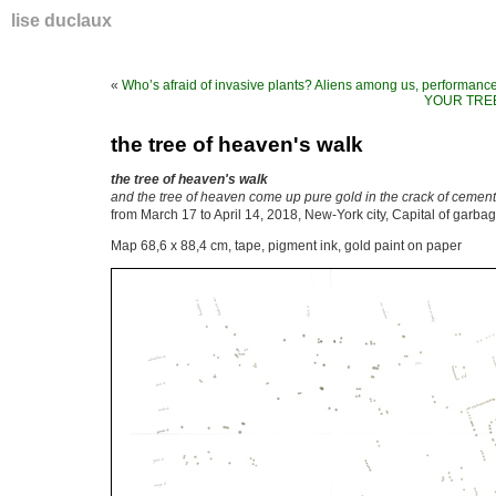
lise duclaux
«
Who’s afraid of invasive plants? Aliens among us, performanc
YOUR TREE
the tree of heaven's walk
the tree of heaven's walk
and the tree of heaven come up pure gold in the crack of cemen
from March 17 to April 14, 2018, New-York city, Capital of garba
Map 68,6 x 88,4 cm, tape, pigment ink, gold paint on paper