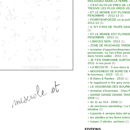
PAS ASSEZ DANS LA TERRE -
C'EST AU PLUS PRES DE L
TROUVE LES PLUS GROS VER
ET LE MONDE EST PLONGE
PENOMBRE – 2012-13
(5)
POMPOENPOEZIE ou la poési
2012-13
(3)
IL N'Y A PAS DE TAUPE DAN
(1)
ET LE MONDE EST PLONGE
PENOMBRE - 2012
(4)
LIMACES NON - 2012
(1)
ZONE DE FAUCHAGE TARDIF 
tentative d’approfondissement
promenade, ou l'art d'être per
dans l'entre-vallée - 2011
(10)
JE T'EN TAMPONNE SURTOU
2011- à nos jours
(8)
LA RECOLTE - 3 ans dans la 
MOUVEMENT DE BORD DE RO
le bourreau - 2010 - 13
(2)
B-Sides & Rarities - 2010
(1)
le vagabond in the grey zone
LE VAGABOND DES BOURBO
tentative d'inventaire - Chez 
DANSE DANSE DANSE TANT
2009
(1)
du 11 au 314 - 2008
(1)
de stockroos wandeling / La 
trémière
(2)
il grande è sempre fatto del p
les abeilles et les flores indoc
tussen 2 siècles, archives
(1)
EDITIONS