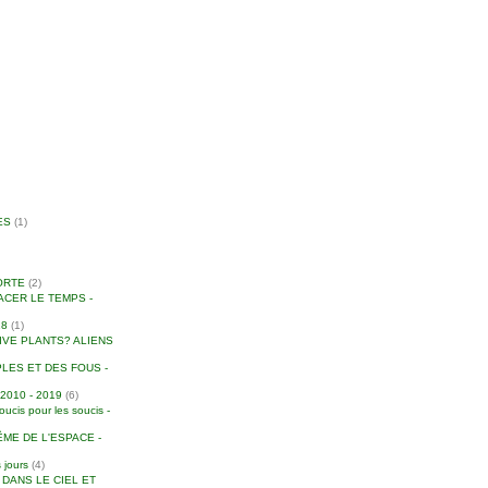
ES
(1)
ORTE
(2)
ACER LE TEMPS -
18
(1)
IVE PLANTS? ALIENS
LES ET DES FOUS -
010 - 2019
(6)
is pour les soucis -
ME DE L'ESPACE -
 jours
(4)
S DANS LE CIEL ET