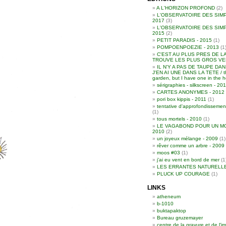
A L'HORIZON PROFOND
(2)
L'OBSERVATOIRE DES SIMP
2017
(3)
L'OBSERVATOIRE DES SIMP
2015
(2)
PETIT PARADIS - 2015
(1)
POMPOENPOEZIE - 2013
(1
C'EST AU PLUS PRES DE L
TROUVE LES PLUS GROS VER
IL N'Y A PAS DE TAUPE DA
J'EN AI UNE DANS LA TETE / th
garden, but I have one in the 
sérigraphies - silkscreen - 2
CARTES ANONYMES - 2012
pori box kippis - 2011
(1)
tentative d'approfondissemen
(1)
tous mortels - 2010
(1)
LE VAGABOND POUR UN MO
2010
(2)
un joyeux mélange - 2009
(1)
rêver comme un arbre - 2009
moos #03
(1)
j'ai eu vent en bord de mer
(1
LES ERRANTES NATURELL
PLUCK UP COURAGE
(1)
LINKS
atheneum
b-1010
buktapaktop
Bureau gruzemayer
centre de la gravure et de l'