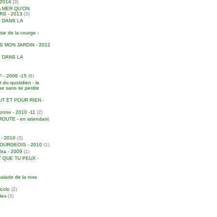
2014
(3)
A MER QU'ON
S - 2013
(3)
 DANS LA
e de la courge -
S MON JARDIN - 2012
 DANS LA
- 2006 -15
(6)
 du quotidien - la
due sans se perdre
T ET POUR RIEN -
zone - 2010 -11
(2)
UTE - en attendant
 - 2010
(3)
URGEOIS - 2010
(1)
Rita - 2009
(1)
 QUE TU PEUX -
balade de la rose
icolo
(2)
iles
(3)