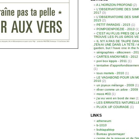
A L'HORIZON PROFOND
(2)
L'OBSERVATOIRE DES SIMP
2017
(3)
L'OBSERVATOIRE DES SIMP
2015
(2)
PETIT PARADIS - 2015
(1)
POMPOENPOEZIE - 2013
(1
C'EST AU PLUS PRES DE L
TROUVE LES PLUS GROS VER
IL N'Y A PAS DE TAUPE DA
J'EN AI UNE DANS LA TETE / th
garden, but I have one in the 
sérigraphies - silkscreen - 2
CARTES ANONYMES - 2012
pori box kippis - 2011
(1)
tentative d'approfondissemen
(1)
tous mortels - 2010
(1)
LE VAGABOND POUR UN MO
2010
(2)
un joyeux mélange - 2009
(1)
rêver comme un arbre - 2009
moos #03
(1)
j'ai eu vent en bord de mer
(1
LES ERRANTES NATURELL
PLUCK UP COURAGE
(1)
LINKS
atheneum
b-1010
buktapaktop
Bureau gruzemayer
centre de la gravure et de l'