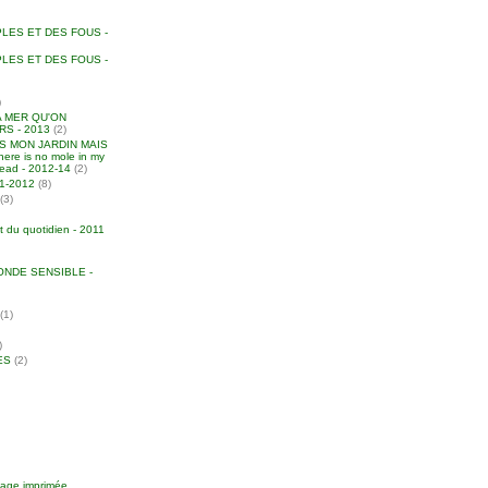
LES ET DES FOUS -
LES ET DES FOUS -
)
A MER QU'ON
S - 2013
(2)
NS MON JARDIN MAIS
ere is no mole in my
head - 2012-14
(2)
011-2012
(8)
(3)
t du quotidien - 2011
NDE SENSIBLE -
(1)
)
ES
(2)
image imprimée