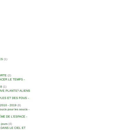
ES
(1)
ORTE
(2)
ACER LE TEMPS -
18
(1)
IVE PLANTS? ALIENS
LES ET DES FOUS -
010 - 2019
(6)
is pour les soucis -
ME DE L'ESPACE -
 jours
(4)
S DANS LE CIEL ET