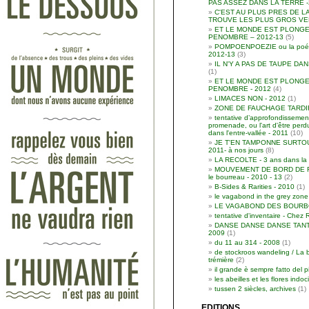
PAS ASSEZ DANS LA TERRE -
C'EST AU PLUS PRES DE L
TROUVE LES PLUS GROS VER
ET LE MONDE EST PLONGE
PENOMBRE – 2012-13
(5)
POMPOENPOEZIE ou la poési
2012-13
(3)
IL N'Y A PAS DE TAUPE DAN
(1)
ET LE MONDE EST PLONGE
PENOMBRE - 2012
(4)
LIMACES NON - 2012
(1)
ZONE DE FAUCHAGE TARDIF 
tentative d’approfondissement
promenade, ou l'art d'être per
dans l'entre-vallée - 2011
(10)
JE T'EN TAMPONNE SURTOU
2011- à nos jours
(8)
LA RECOLTE - 3 ans dans la 
MOUVEMENT DE BORD DE RO
le bourreau - 2010 - 13
(2)
B-Sides & Rarities - 2010
(1)
le vagabond in the grey zone
LE VAGABOND DES BOURBO
tentative d'inventaire - Chez 
DANSE DANSE DANSE TANT
2009
(1)
du 11 au 314 - 2008
(1)
de stockroos wandeling / La 
trémière
(2)
il grande è sempre fatto del p
les abeilles et les flores indoc
tussen 2 siècles, archives
(1)
EDITIONS