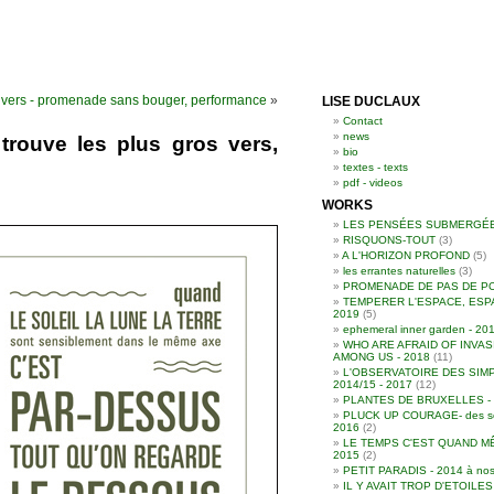
ros vers - promenade sans bouger, performance
»
LISE DUCLAUX
Contact
news
trouve les plus gros vers,
bio
textes - texts
pdf - videos
WORKS
LES PENSÉES SUBMERGÉ
RISQUONS-TOUT
(3)
A L'HORIZON PROFOND
(5)
les errantes naturelles
(3)
PROMENADE DE PAS DE P
TEMPERER L'ESPACE, ESP
2019
(5)
ephemeral inner garden - 20
WHO ARE AFRAID OF INVAS
AMONG US - 2018
(11)
L'OBSERVATOIRE DES SIMP
2014/15 - 2017
(12)
PLANTES DE BRUXELLES - 2
PLUCK UP COURAGE- des souc
2016
(2)
LE TEMPS C'EST QUAND MÊ
2015
(2)
PETIT PARADIS - 2014 à nos
IL Y AVAIT TROP D'ETOILE