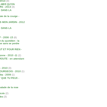
2014
(3)
A MER QU'ON
S - 2013
(3)
 DANS LA
e de la courge -
S MON JARDIN - 2012
 DANS LA
- 2006 -15
(6)
 du quotidien - la
due sans se perdre
T ET POUR RIEN -
zone - 2010 -11
(2)
UTE - en attendant
 - 2010
(3)
URGEOIS - 2010
(1)
Rita - 2009
(1)
 QUE TU PEUX -
balade de la rose
icolo
(2)
iles
(3)