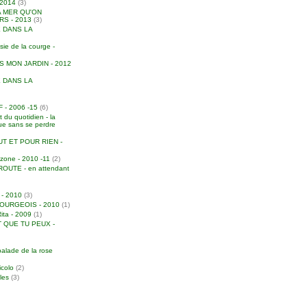
2014
(3)
A MER QU'ON
S - 2013
(3)
 DANS LA
e de la courge -
S MON JARDIN - 2012
 DANS LA
- 2006 -15
(6)
 du quotidien - la
due sans se perdre
T ET POUR RIEN -
zone - 2010 -11
(2)
UTE - en attendant
 - 2010
(3)
URGEOIS - 2010
(1)
Rita - 2009
(1)
 QUE TU PEUX -
balade de la rose
icolo
(2)
iles
(3)