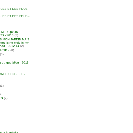
LES ET DES FOUS -
LES ET DES FOUS -
)
A MER QU'ON
S - 2013
(2)
NS MON JARDIN MAIS
ere is no mole in my
head - 2012-14
(2)
011-2012
(8)
(3)
t du quotidien - 2011
NDE SENSIBLE -
(1)
)
ES
(2)
image imprimée