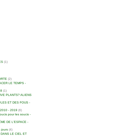
ES
(1)
ORTE
(2)
ACER LE TEMPS -
18
(1)
IVE PLANTS? ALIENS
LES ET DES FOUS -
010 - 2019
(6)
is pour les soucis -
ME DE L'ESPACE -
 jours
(4)
S DANS LE CIEL ET