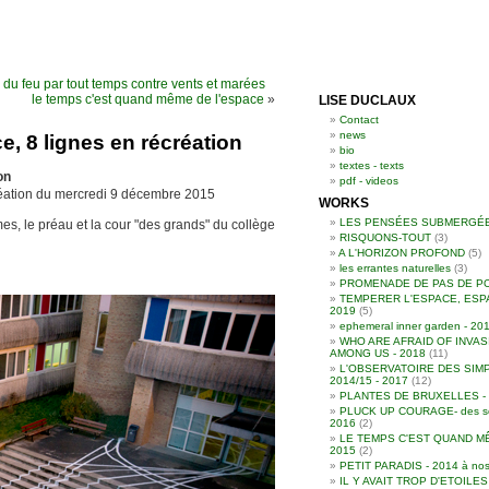
r du feu par tout temps contre vents et marées
le temps c'est quand même de l'espace
»
LISE DUCLAUX
Contact
news
, 8 lignes en récréation
bio
textes - texts
on
pdf - videos
réation du mercredi 9 décembre 2015
WORKS
LES PENSÉES SUBMERGÉ
mes, le préau et la cour "des grands" du collège
RISQUONS-TOUT
(3)
A L'HORIZON PROFOND
(5)
les errantes naturelles
(3)
PROMENADE DE PAS DE P
TEMPERER L'ESPACE, ESP
2019
(5)
ephemeral inner garden - 20
WHO ARE AFRAID OF INVAS
AMONG US - 2018
(11)
L'OBSERVATOIRE DES SIMP
2014/15 - 2017
(12)
PLANTES DE BRUXELLES - 2
PLUCK UP COURAGE- des souc
2016
(2)
LE TEMPS C'EST QUAND MÊ
2015
(2)
PETIT PARADIS - 2014 à nos
IL Y AVAIT TROP D'ETOILE