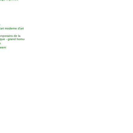
s
'art moderne d'art
enporains de la
que - grand hornu
e
useem