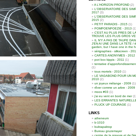
A L'HORIZON PROFOND
(2)
L'OBSERVATOIRE DES SIMP
2017
(3)
L'OBSERVATOIRE DES SIMP
2015
(2)
PETIT PARADIS - 2015
(1)
POMPOENPOEZIE - 2013
(1
C'EST AU PLUS PRES DE L
TROUVE LES PLUS GROS VER
IL N'Y A PAS DE TAUPE DA
J'EN AI UNE DANS LA TETE / th
garden, but I have one in the 
sérigraphies - silkscreen - 2
CARTES ANONYMES - 2012
pori box kippis - 2011
(1)
tentative d'approfondissemen
(1)
tous mortels - 2010
(1)
LE VAGABOND POUR UN MO
2010
(2)
un joyeux mélange - 2009
(1)
rêver comme un arbre - 2009
moos #03
(1)
j'ai eu vent en bord de mer
(1
LES ERRANTES NATURELL
PLUCK UP COURAGE
(1)
LINKS
atheneum
b-1010
buktapaktop
Bureau gruzemayer
centre de la gravure et de l'