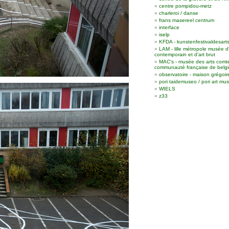
centre pompidou-metz
charleroi / danse
frans masereel centrum
interface
iselp
KFDA - kunstenfestivaldesart
LAM - lille métropole musée d
contemporain et d'art brut
MAC's - musée des arts comt
communauté française de belgi
observatoire - maison grégoir
pori taidemuseo / pori art m
WIELS
z33