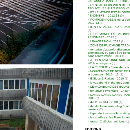
PAS ASSEZ DANS LA TERRE -
C'EST AU PLUS PRES DE L
TROUVE LES PLUS GROS VER
ET LE MONDE EST PLONGE
PENOMBRE – 2012-13
(5)
POMPOENPOEZIE ou la poési
2012-13
(3)
IL N'Y A PAS DE TAUPE DAN
(1)
ET LE MONDE EST PLONGE
PENOMBRE - 2012
(4)
LIMACES NON - 2012
(1)
ZONE DE FAUCHAGE TARDIF 
tentative d’approfondissement
promenade, ou l'art d'être per
dans l'entre-vallée - 2011
(10)
JE T'EN TAMPONNE SURTOU
2011- à nos jours
(8)
LA RECOLTE - 3 ans dans la 
MOUVEMENT DE BORD DE RO
le bourreau - 2010 - 13
(2)
B-Sides & Rarities - 2010
(1)
le vagabond in the grey zone
LE VAGABOND DES BOURBO
tentative d'inventaire - Chez 
DANSE DANSE DANSE TANT
2009
(1)
du 11 au 314 - 2008
(1)
de stockroos wandeling / La 
trémière
(2)
il grande è sempre fatto del p
les abeilles et les flores indoc
tussen 2 siècles, archives
(1)
EDITIONS