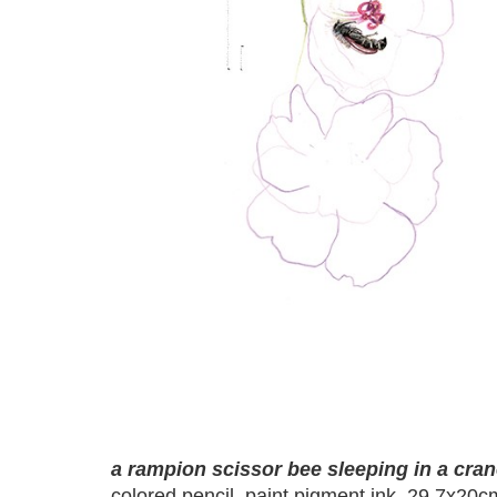
a rampion scissor bee sleeping in a cra
colored pencil, paint,pigment ink, 29,7x20c