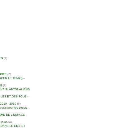
ES
(1)
ORTE
(2)
ACER LE TEMPS -
18
(1)
IVE PLANTS? ALIENS
LES ET DES FOUS -
010 - 2019
(6)
is pour les soucis -
ME DE L'ESPACE -
 jours
(4)
S DANS LE CIEL ET