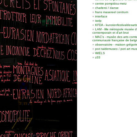
centre pompidou-metz
charleroi / danse
frans masereel centrum
interface
iselp
KFDA - kunstenfestivaldesart
LAM - lille métropole musée d
contemporain et d'art brut
MAC's - musée des arts comt
communauté française de belgi
observatoire - maison grégoir
pori taidemuseo / pori art m
WIELS
z33