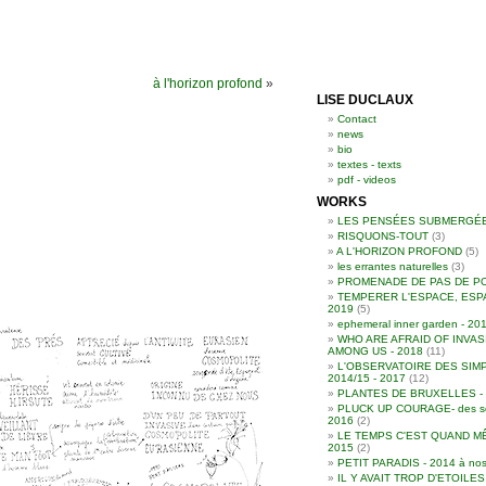
à l'horizon profond
»
LISE DUCLAUX
Contact
news
bio
textes - texts
pdf - videos
WORKS
LES PENSÉES SUBMERGÉ
RISQUONS-TOUT
(3)
A L'HORIZON PROFOND
(5)
les errantes naturelles
(3)
PROMENADE DE PAS DE P
TEMPERER L'ESPACE, ESP
2019
(5)
ephemeral inner garden - 20
WHO ARE AFRAID OF INVAS
AMONG US - 2018
(11)
L'OBSERVATOIRE DES SIMP
2014/15 - 2017
(12)
PLANTES DE BRUXELLES - 2
PLUCK UP COURAGE- des souc
2016
(2)
LE TEMPS C'EST QUAND MÊ
2015
(2)
PETIT PARADIS - 2014 à nos
IL Y AVAIT TROP D'ETOILE