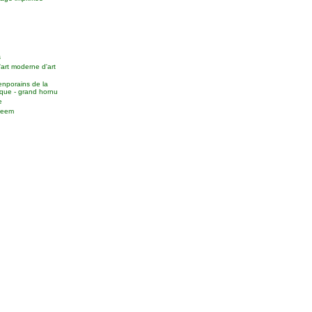
s
'art moderne d'art
enporains de la
que - grand hornu
e
useem