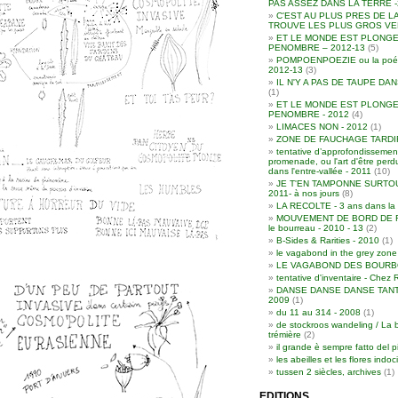
PAS ASSEZ DANS LA TERRE -
C'EST AU PLUS PRES DE L
TROUVE LES PLUS GROS VER
ET LE MONDE EST PLONGE
PENOMBRE – 2012-13
(5)
POMPOENPOEZIE ou la poési
2012-13
(3)
IL N'Y A PAS DE TAUPE DAN
(1)
ET LE MONDE EST PLONGE
PENOMBRE - 2012
(4)
LIMACES NON - 2012
(1)
ZONE DE FAUCHAGE TARDIF 
tentative d’approfondissement
promenade, ou l'art d'être per
dans l'entre-vallée - 2011
(10)
JE T'EN TAMPONNE SURTOU
2011- à nos jours
(8)
LA RECOLTE - 3 ans dans la 
MOUVEMENT DE BORD DE RO
le bourreau - 2010 - 13
(2)
B-Sides & Rarities - 2010
(1)
le vagabond in the grey zone
LE VAGABOND DES BOURBO
tentative d'inventaire - Chez 
DANSE DANSE DANSE TANT
2009
(1)
du 11 au 314 - 2008
(1)
de stockroos wandeling / La 
trémière
(2)
il grande è sempre fatto del p
les abeilles et les flores indoc
tussen 2 siècles, archives
(1)
EDITIONS