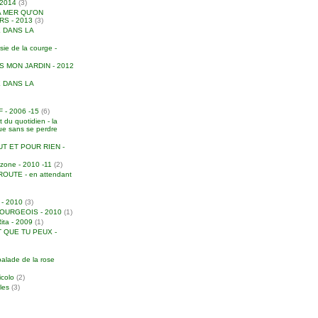
2014
(3)
A MER QU'ON
S - 2013
(3)
 DANS LA
e de la courge -
S MON JARDIN - 2012
 DANS LA
- 2006 -15
(6)
 du quotidien - la
due sans se perdre
T ET POUR RIEN -
zone - 2010 -11
(2)
UTE - en attendant
 - 2010
(3)
URGEOIS - 2010
(1)
Rita - 2009
(1)
 QUE TU PEUX -
balade de la rose
icolo
(2)
iles
(3)