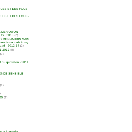
LES ET DES FOUS -
LES ET DES FOUS -
)
A MER QU'ON
S - 2013
(2)
NS MON JARDIN MAIS
ere is no mole in my
head - 2012-14
(2)
011-2012
(8)
(3)
t du quotidien - 2011
NDE SENSIBLE -
(1)
)
ES
(2)
image imprimée