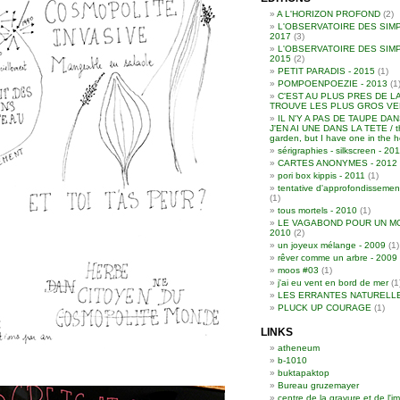
A L'HORIZON PROFOND
(2)
L'OBSERVATOIRE DES SIMP
2017
(3)
L'OBSERVATOIRE DES SIMP
2015
(2)
PETIT PARADIS - 2015
(1)
POMPOENPOEZIE - 2013
(1
C'EST AU PLUS PRES DE L
TROUVE LES PLUS GROS VER
IL N'Y A PAS DE TAUPE DA
J'EN AI UNE DANS LA TETE / th
garden, but I have one in the 
sérigraphies - silkscreen - 2
CARTES ANONYMES - 2012
pori box kippis - 2011
(1)
tentative d'approfondissemen
(1)
tous mortels - 2010
(1)
LE VAGABOND POUR UN MO
2010
(2)
un joyeux mélange - 2009
(1)
rêver comme un arbre - 2009
moos #03
(1)
j'ai eu vent en bord de mer
(1
LES ERRANTES NATURELL
PLUCK UP COURAGE
(1)
LINKS
atheneum
b-1010
buktapaktop
Bureau gruzemayer
centre de la gravure et de l'