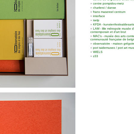
centre pompidou-metz
charleroi / danse
frans masereel centrum
interface
iselp
KFDA - kunstenfestivaldesart
LAM - lille métropole musée d
contemporain et d'art brut
MAC's - musée des arts comt
communauté française de belgi
observatoire - maison grégoir
pori taidemuseo / pori art m
WIELS
z33