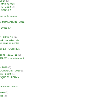
2014
(3)
A MER QU'ON
S - 2013
(3)
 DANS LA
e de la courge -
S MON JARDIN - 2012
 DANS LA
- 2006 -15
(6)
 du quotidien - la
due sans se perdre
T ET POUR RIEN -
zone - 2010 -11
(2)
UTE - en attendant
 - 2010
(3)
URGEOIS - 2010
(1)
Rita - 2009
(1)
 QUE TU PEUX -
balade de la rose
icolo
(2)
iles
(3)