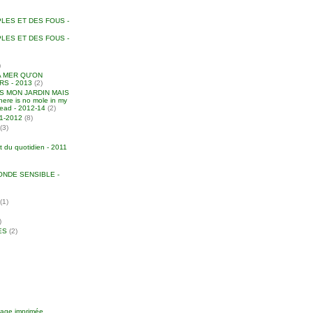
LES ET DES FOUS -
LES ET DES FOUS -
)
A MER QU'ON
S - 2013
(2)
NS MON JARDIN MAIS
ere is no mole in my
head - 2012-14
(2)
011-2012
(8)
(3)
t du quotidien - 2011
NDE SENSIBLE -
(1)
)
ES
(2)
image imprimée