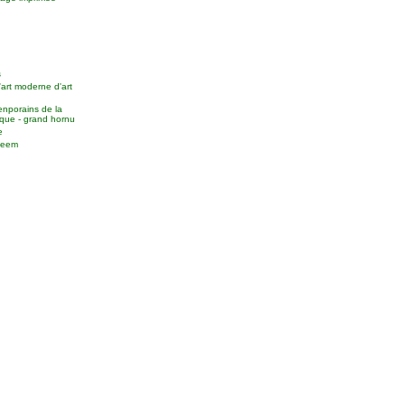
s
'art moderne d'art
enporains de la
que - grand hornu
e
useem