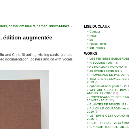
nders, poster om mee te nemen, Inbox-Muhka
»
LISE DUCLAUX
Contact
news
s, édition augmentée
bio
textes - texts
pdf - videos
WORKS
lu and Chris Straetling, visiting cards, a photo
LES PENSÉES SUBMERGÉ
deo documentation, posters and cd with vocals
RISQUONS-TOUT
(3)
A L'HORIZON PROFOND
(5)
les errantes naturelles
(3)
PROMENADE DE PAS DE P
TEMPERER L'ESPACE, ESP
2019
(5)
ephemeral inner garden - 20
WHO ARE AFRAID OF INVAS
AMONG US - 2018
(11)
L'OBSERVATOIRE DES SIMP
2014/15 - 2017
(12)
PLANTES DE BRUXELLES - 2
PLUCK UP COURAGE- des souc
2016
(2)
LE TEMPS C'EST QUAND MÊ
2015
(2)
PETIT PARADIS - 2014 à nos
IL Y AVAIT TROP D'ETOILE