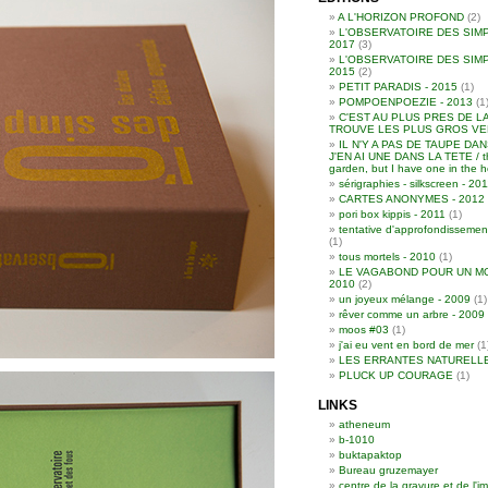
A L'HORIZON PROFOND
(2)
L'OBSERVATOIRE DES SIMP
2017
(3)
L'OBSERVATOIRE DES SIMP
2015
(2)
PETIT PARADIS - 2015
(1)
POMPOENPOEZIE - 2013
(1
C'EST AU PLUS PRES DE L
TROUVE LES PLUS GROS VER
IL N'Y A PAS DE TAUPE DA
J'EN AI UNE DANS LA TETE / th
garden, but I have one in the 
sérigraphies - silkscreen - 2
CARTES ANONYMES - 2012
pori box kippis - 2011
(1)
tentative d'approfondissemen
(1)
tous mortels - 2010
(1)
LE VAGABOND POUR UN MO
2010
(2)
un joyeux mélange - 2009
(1)
rêver comme un arbre - 2009
moos #03
(1)
j'ai eu vent en bord de mer
(1
LES ERRANTES NATURELL
PLUCK UP COURAGE
(1)
LINKS
atheneum
b-1010
buktapaktop
Bureau gruzemayer
centre de la gravure et de l'