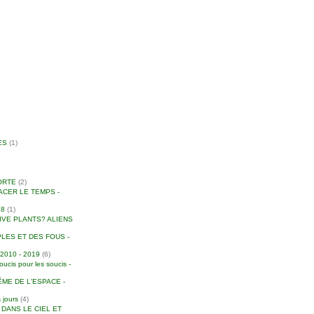
ES
(1)
ORTE
(2)
ACER LE TEMPS -
18
(1)
IVE PLANTS? ALIENS
LES ET DES FOUS -
010 - 2019
(6)
is pour les soucis -
ME DE L'ESPACE -
 jours
(4)
S DANS LE CIEL ET