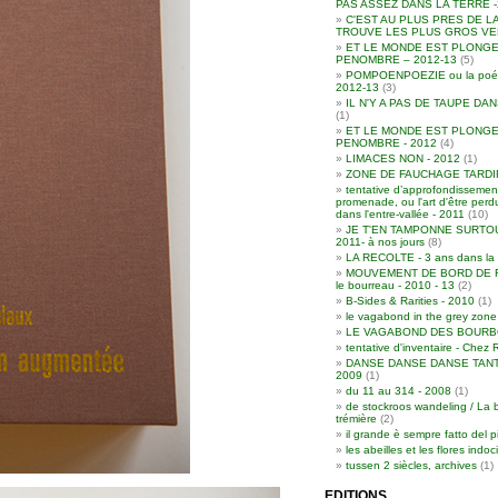
PAS ASSEZ DANS LA TERRE -
C'EST AU PLUS PRES DE L
TROUVE LES PLUS GROS VER
ET LE MONDE EST PLONGE
PENOMBRE – 2012-13
(5)
POMPOENPOEZIE ou la poési
2012-13
(3)
IL N'Y A PAS DE TAUPE DAN
(1)
ET LE MONDE EST PLONGE
PENOMBRE - 2012
(4)
LIMACES NON - 2012
(1)
ZONE DE FAUCHAGE TARDIF 
tentative d’approfondissement
promenade, ou l'art d'être per
dans l'entre-vallée - 2011
(10)
JE T'EN TAMPONNE SURTOU
2011- à nos jours
(8)
LA RECOLTE - 3 ans dans la 
MOUVEMENT DE BORD DE RO
le bourreau - 2010 - 13
(2)
B-Sides & Rarities - 2010
(1)
le vagabond in the grey zone
LE VAGABOND DES BOURBO
tentative d'inventaire - Chez 
DANSE DANSE DANSE TANT
2009
(1)
du 11 au 314 - 2008
(1)
de stockroos wandeling / La 
trémière
(2)
il grande è sempre fatto del p
les abeilles et les flores indoc
tussen 2 siècles, archives
(1)
EDITIONS